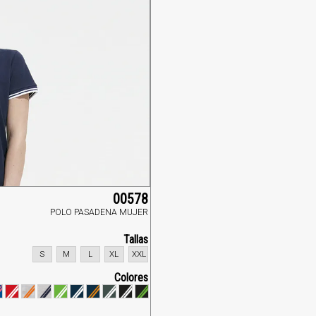
00578
POLO PASADENA MUJER
Tallas
S
M
L
XL
XXL
Colores