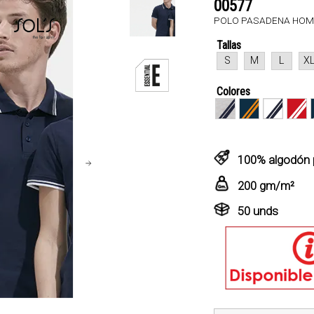
00577
POLO PASADENA HO
Tallas
S
M
L
X
Colores
100% algodón 
200 gm/m²
50 unds