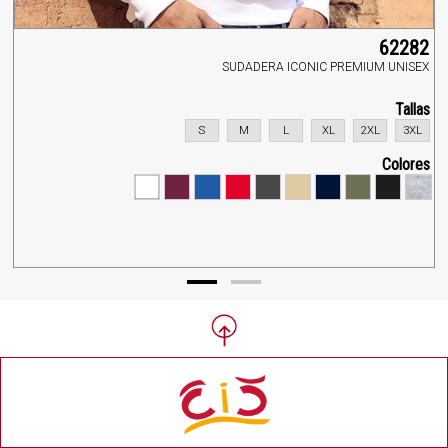
62282
SUDADERA ICONIC PREMIUM UNISEX
Tallas
S
M
L
XL
2XL
3XL
Colores