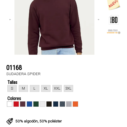
01168
SUDADERA SPIDER
Tallas
S
M
L
XL
XXL
3XL
Colores
50% algodón, 50% poliéster