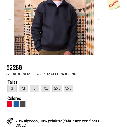
62288
SUDADERA MEDIA CREMALLERA ICONIC
Tallas
S
M
L
XL
2XL
3XL
Colores
70% algodón, 30% poliéster (fabricado con fibras
CICLO)