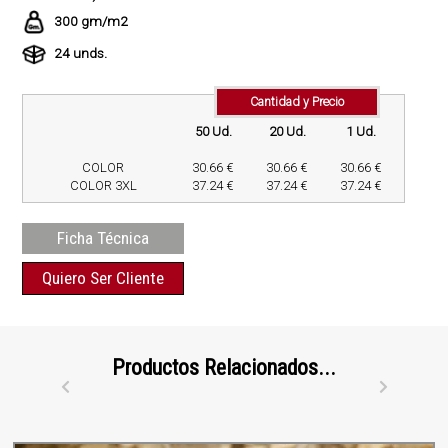
300 gm/m2
24 unds.
Cantidad y Precio
50 Ud.
20 Ud.
1 Ud.
COLOR
30.66 €
30.66 €
30.66 €
COLOR 3XL
37.24 €
37.24 €
37.24 €
Ficha Técnica
Quiero Ser Cliente
Productos Relacionados...