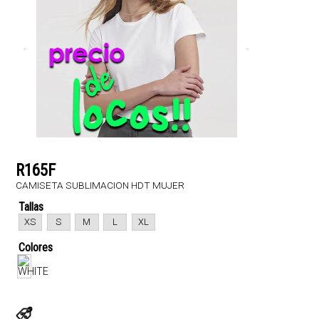
R165F
CAMISETA SUBLIMACION HDT MUJER
Tallas
XS
S
M
L
XL
Colores