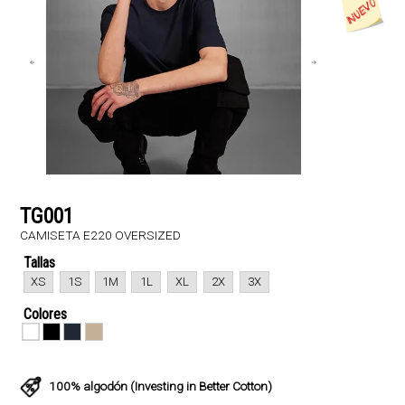
TG001
CAMISETA E220 OVERSIZED
Tallas
XS
1S
1M
1L
XL
2X
3X
Colores
100% algodón (Investing in Better Cotton)