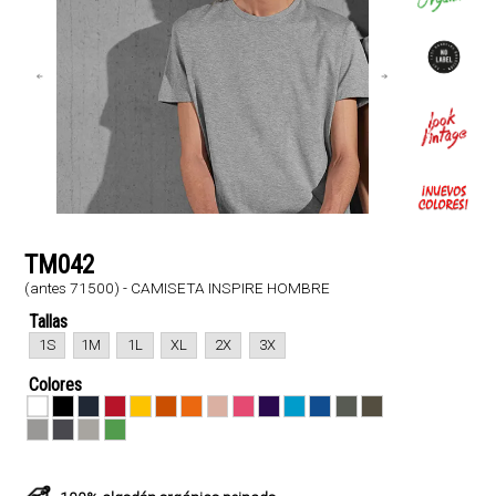
TM042
(antes 71500) - CAMISETA INSPIRE HOMBRE
Tallas
1S
1M
1L
XL
2X
3X
Colores