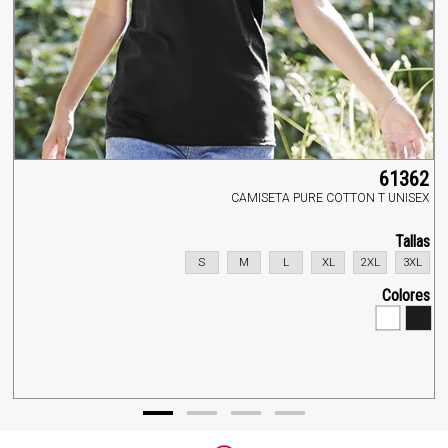
61362
CAMISETA PURE COTTON T UNISEX
Tallas
S
M
L
XL
2XL
3XL
Colores