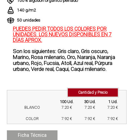
100% algodón orgánico peinado
140 g/m2
50 unidades
PUEDES PEDIR TODOS LOS COLORES POR
UNIDADES. LOS NUEVOS DISPONIBLES EN 7
DÍAS APROX.
Son los siguientes: Gris claro, Gris oscuro,
Marino, Rosa milenario, Oro, Naranja, Naranja
urbano, Rojo, Fucsia, Atoll, Azul real, Púrpura
urbano, Verde real, Caqui, Caqui milenario.
Cantidad y Precio
100 Ud.
30 Ud.
1 Ud.
BLANCO
7.20 €
7.20 €
7.20 €
COLOR
7.92 €
7.92 €
7.92 €
Ficha Técnica