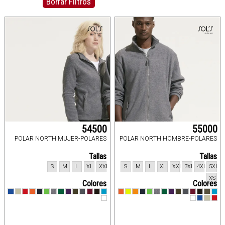
Borrar Filtros
54500
55000
POLAR NORTH MUJER-POLARES
POLAR NORTH HOMBRE-POLARES
Tallas
Tallas
S
M
L
XL
XXL
S
M
L
XL
XXL
3XL
4XL
5XL
XS
Colores
Colores