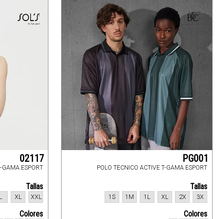
02117
PG001
R-GAMA ESPORT
POLO TECNICO ACTIVE T-GAMA ESPORT
Tallas
Tallas
L
XL
XXL
1S
1M
1L
XL
2X
3X
Colores
Colores