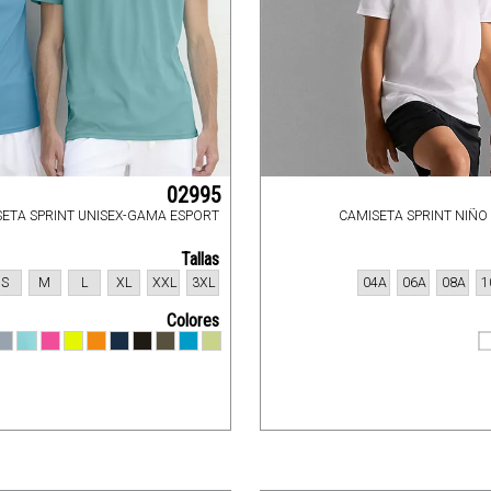
02995
ETA SPRINT UNISEX-GAMA ESPORT
CAMISETA SPRINT NIÑO
Tallas
S
M
L
XL
XXL
3XL
04A
06A
08A
1
Colores