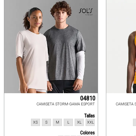
04810
CAMISETA STORM-GAMA ESPORT
CAMISETA 
Tallas
XS
S
M
L
XL
XXL
Colores