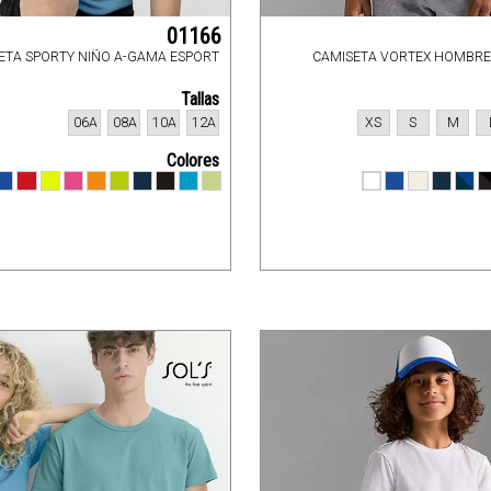
01166
ETA SPORTY NIÑO A-GAMA ESPORT
CAMISETA VORTEX HOMBRE
Tallas
06A
08A
10A
12A
XS
S
M
Colores