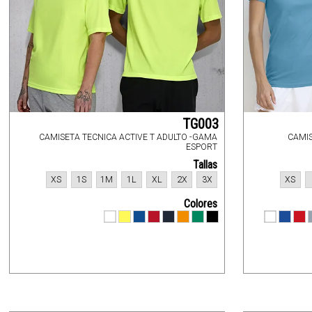
TG003
CAMISETA TECNICA ACTIVE T ADULTO -GAMA
CAMIS
ESPORT
Tallas
XS
1S
1M
1L
XL
2X
3X
XS
Colores