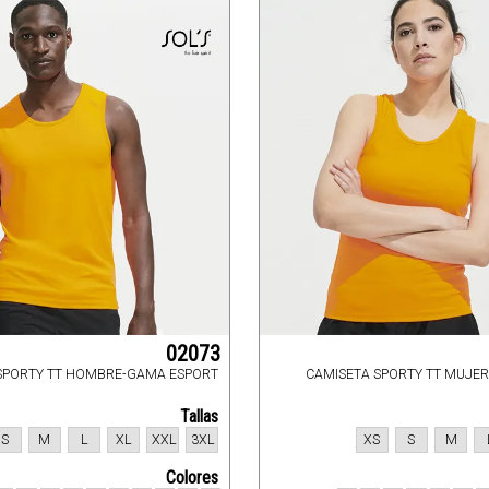
02073
SPORTY TT HOMBRE-GAMA ESPORT
CAMISETA SPORTY TT MUJE
Tallas
S
M
L
XL
XXL
3XL
XS
S
M
Colores