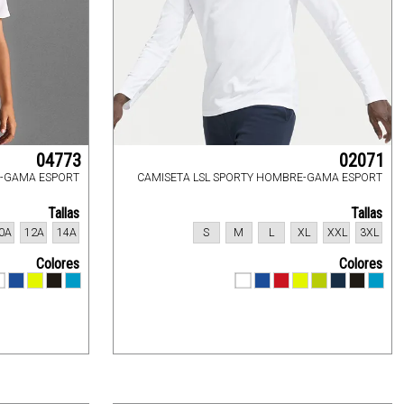
04773
02071
 -GAMA ESPORT
CAMISETA LSL SPORTY HOMBRE-GAMA ESPORT
Tallas
Tallas
0A
12A
14A
S
M
L
XL
XXL
3XL
Colores
Colores