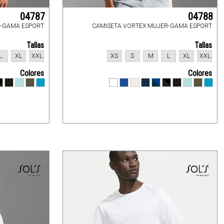
04787
04788
-GAMA ESPORT
CAMISETA VORTEX MUJER-GAMA ESPORT
Tallas
Tallas
L
XL
XXL
XS
S
M
L
XL
XXL
Colores
Colores