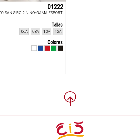
01222
O SAN SIRO 2 NIÑO-GAMA ESPORT
Tallas
06A
08A
10A
12A
Colores