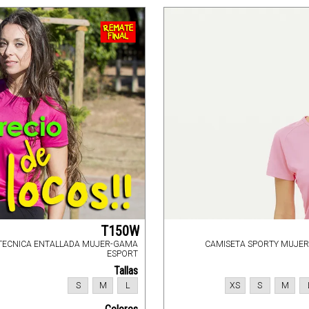
T150W
TECNICA ENTALLADA MUJER-GAMA
CAMISETA SPORTY MUJE
ESPORT
Tallas
S
M
L
XS
S
M