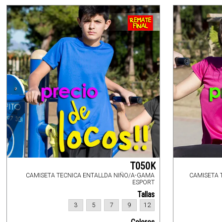
T050K
CAMISETA TECNICA ENTALLDA NIÑO/A-GAMA
CAMISETA 
ESPORT
Tallas
3
5
7
9
12