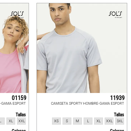
01159
11939
R-GAMA ESPORT
CAMISETA SPORTY HOMBRE-GAMA ESPORT
Tallas
Tallas
L
XL
XXL
XS
S
M
L
XL
XXL
3XL