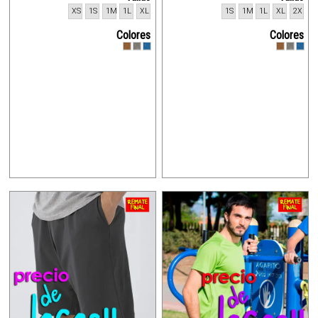
XS
1S
1M
1L
XL
1S
1M
1L
XL
2X
Colores
Colores