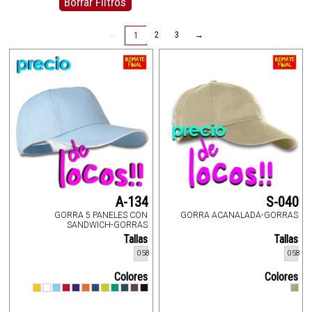
Borrar Filtros
←
2
3
→
1
A-134
S-040
GORRA 5 PANELES CON
GORRA ACANALADA-GORRAS
SANDWICH-GORRAS
Tallas
Tallas
058
058
Colores
Colores