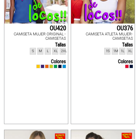
OU420
OU376
CAMISETA MUJER ORIGINAL -
CAMISETA ATLETA MUJER-
CAMISETAS
CAMISETAS
Tallas
Tallas
S
M
L
XL
2XL
1S
1M
1L
XL
Colores
Colores