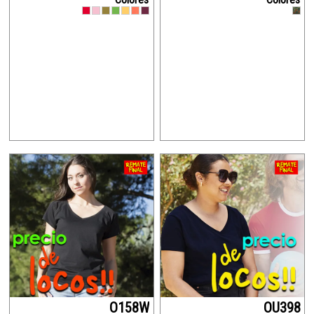
O158W
OU398