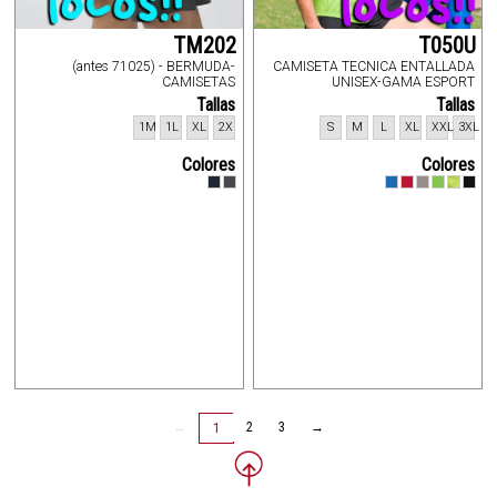
TM202
T050U
(antes 71025) - BERMUDA-
CAMISETA TECNICA ENTALLADA
CAMISETAS
UNISEX-GAMA ESPORT
Tallas
Tallas
1M
1L
XL
2X
S
M
L
XL
XXL
3XL
Colores
Colores
←
2
3
→
1