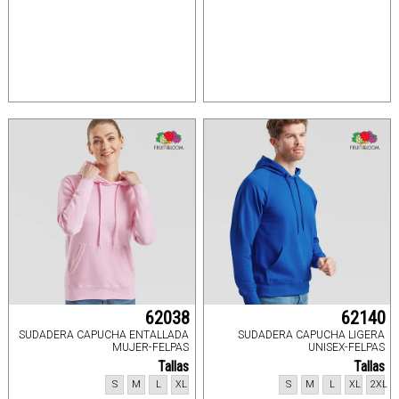
62038
62140
SUDADERA CAPUCHA ENTALLADA
SUDADERA CAPUCHA LIGERA
MUJER-FELPAS
UNISEX-FELPAS
Tallas
Tallas
S
M
L
XL
S
M
L
XL
2XL