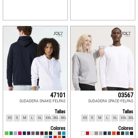
47101
03567
SUDADERA SNAKE-FELPAS
SUDADERA SPACE-FELPAS
Tallas
Tallas
XS
S
M
L
XL
XXL
3XL
4XL
XS
S
M
L
XL
XXL
3XL
Colores
Colores