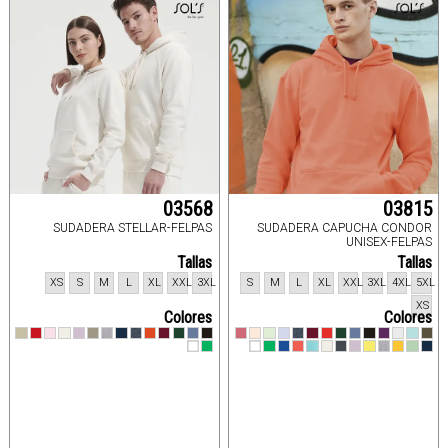
03568
03815
SUDADERA STELLAR-FELPAS
SUDADERA CAPUCHA CONDOR
UNISEX-FELPAS
Tallas
Tallas
XS
S
M
L
XL
XXL
3XL
S
M
L
XL
XXL
3XL
4XL
5XL
XS
Colores
Colores