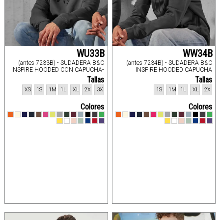
WU33B
WW34B
(antes 7233B) - SUDADERA B&C
(antes 7234B) - SUDADERA B&C
INSPIRE HOODED CON CAPUCHA-
INSPIRE HOODED CAPUCHA
FELPAS
MUJER-FELPAS
Tallas
Tallas
XS
1S
1M
1L
XL
2X
3X
1S
1M
1L
XL
2X
Colores
Colores