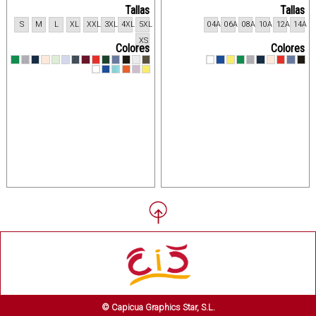
Tallas
Tallas
S
M
L
XL
XXL
3XL
4XL
5XL
04A
06A
08A
10A
12A
14A
XS
Colores
Colores
© Capicua Graphics Star, S.L.