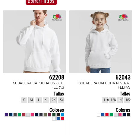
Borrar Filtros
62208
62043
SUDADERA CAPUCHA UNISEX-
SUDADERA CAPUCHA NIÑO/A-
FELPAS
FELPAS
Tallas
Tallas
S
M
L
XL
2XL
3XL
116
128
140
152
Colores
Colores