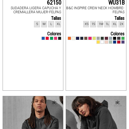
62150
WU31B
SUDADERA LIGERA CAPUCHA Y
B&C INSPIRE CREW NECK HOMBRE-
CREMALLERA MUJER-FELPAS
FELPAS
Tallas
Tallas
S
M
L
XL
XS
1S
1M
1L
XL
2X
Colores
Colores