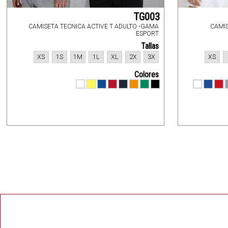
TG003
CAMISETA TECNICA ACTIVE T ADULTO -GAMA
CAMIS
ESPORT
Tallas
XS
1S
1M
1L
XL
2X
3X
XS
Colores