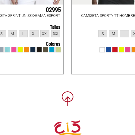
02995
ETA SPRINT UNISEX-GAMA ESPORT
CAMISETA SPORTY TT HOMBR
Tallas
S
M
L
XL
XXL
3XL
S
M
L
Colores