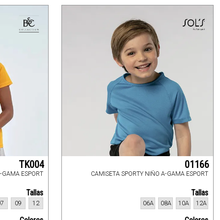
TK004
01166
O-GAMA ESPORT
CAMISETA SPORTY NIÑO A-GAMA ESPORT
Tallas
Tallas
07
09
12
06A
08A
10A
12A