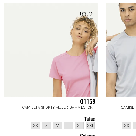
01159
CAMISETA SPORTY MUJER-GAMA ESPORT
CAMISE
Tallas
XS
S
M
L
XL
XXL
XS