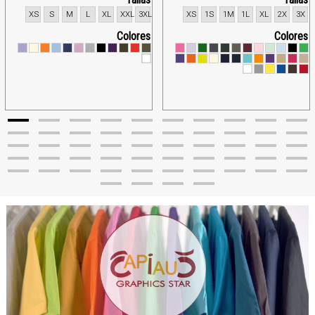
XS
S
M
L
XL
XXL
3XL
XS
1S
1M
1L
XL
2X
3X
Colores
Colores